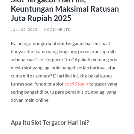
Keuntungan Maksimal Ratusan
Juta Rupiah 2025
JUNI 22, 2025
/
0 COMMENTS
Kalau ngomongin soal
slot tergacor hari ini
, pasti
banyak dari kamu yang langsung penasaran, apa sih
sebenarnya “slot tergacor” itu? Apakah memang ada
mesin slot yang lagi hoki banget setiap harinya, atau
cuma mitos semata? Di artikel ini, kita bakal kupas
tuntas soal fenomena slot
coy99 login
tergacor yang
sering banget di buru para pemain slot, apalagi yang
doyan main online.
Apa Itu Slot Tergacor Hari Ini?