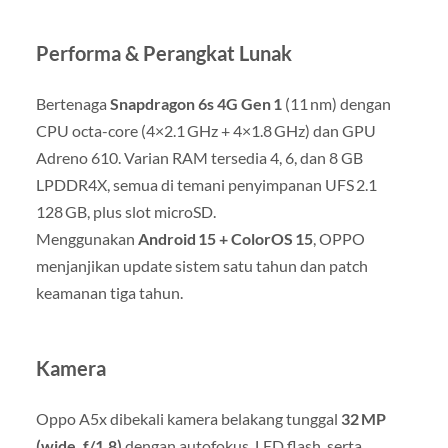
Performa & Perangkat Lunak
Bertenaga
Snapdragon 6s 4G Gen 1
(11 nm) dengan
CPU octa-core (4×2.1 GHz + 4×1.8 GHz) dan GPU
Adreno 610
.
Varian RAM tersedia 4, 6, dan 8 GB
LPDDR4X, semua di temani penyimpanan UFS 2.1
128 GB, plus slot microSD
.
Menggunakan
Android 15 + ColorOS 15
, OPPO
menjanjikan update sistem satu tahun dan patch
keamanan tiga tahun
.
Kamera
Oppo A5x dibekali kamera belakang tunggal
32 MP
(wide, f/1.8)
dengan autofokus, LED flash, serta