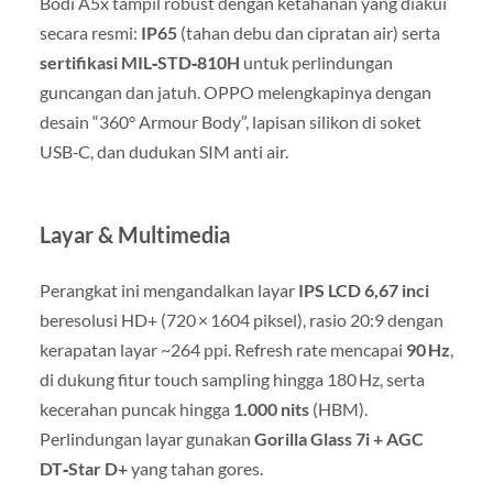
Bodi A5x tampil robust dengan ketahanan yang diakui
secara resmi:
IP65
(tahan debu dan cipratan air) serta
sertifikasi MIL‑STD‑810H
untuk perlindungan
guncangan dan jatuh
.
OPPO melengkapinya dengan
desain “360° Armour Body”, lapisan silikon di soket
USB‑C, dan dudukan SIM anti air
.
Layar & Multimedia
Perangkat ini mengandalkan layar
IPS LCD 6,67 inci
beresolusi HD+ (720 × 1604 piksel), rasio 20:9 dengan
kerapatan layar ~264 ppi
.
Refresh rate mencapai
90 Hz
,
di dukung fitur touch sampling hingga 180 Hz, serta
kecerahan puncak hingga
1.000 nits
(HBM)
.
Perlindungan layar gunakan
Gorilla Glass 7i + AGC
DT‑Star D+
yang tahan gores
.