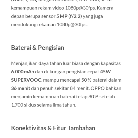
kemampuan rekam video 1080p@30fps
.
Kamera
depan berupa sensor
5 MP (f/2.2)
yang juga
mendukung rekaman 1080p@30fps
.
Baterai & Pengisian
Menjanjikan daya tahan luar biasa dengan kapasitas
6.000 mAh
dan dukungan pengisian cepat
45W
SUPERVOOC
, mampu mencapai 50 % baterai dalam
36 menit
dan penuh sekitar 84 menit
.
OPPO bahkan
menjamin kemampuan baterai tetap 80 % setelah
1.700 siklus selama lima tahun
.
Konektivitas & Fitur Tambahan