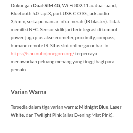
Dukungan
Dual-SIM 4G
, Wi‑Fi 802.11 ac dual-band,
Bluetooth 5.0+aptX, port USB‑C OTG, jack audio
3,5 mm, serta pemancar infra‑merah (IR blaster)
.
Tidak
memiliki NFC
.
Sensor sidik jari terintegrasi di tombol
power, juga plus akselerometer, proximity, compass,
humane remote IR
. Situs slot online gacor hari ini
https://isnu.nubojonegoro.org/
terpercaya
menawarkan peluang menang yang tinggi bagi para
pemain.
Varian Warna
Tersedia dalam tiga varian warna:
Midnight Blue
,
Laser
White
, dan
Twilight Pink
(alias Evening Mist Pink)
.