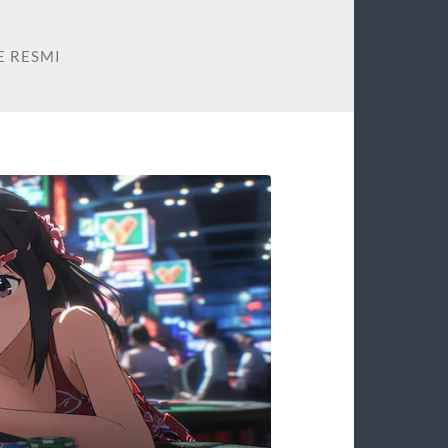
E RESMI