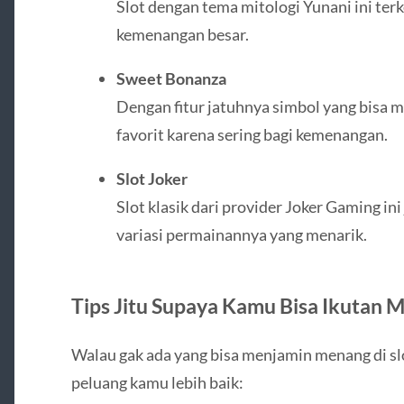
Slot dengan tema mitologi Yunani ini terk
kemenangan besar.
Sweet Bonanza
Dengan fitur jatuhnya simbol yang bisa 
favorit karena sering bagi kemenangan.
Slot Joker
Slot klasik dari provider Joker Gaming in
variasi permainannya yang menarik.
Tips Jitu Supaya Kamu Bisa Ikutan M
Walau gak ada yang bisa menjamin menang di slot
peluang kamu lebih baik: