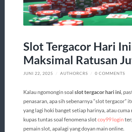
Slot Tergacor Hari In
Maksimal Ratusan Ju
JUNI 22, 2025
/
AUTHORCRS
/
0 COMMENTS
Kalau ngomongin soal
slot tergacor hari ini
, pa
penasaran, apa sih sebenarnya “slot tergacor” 
yang lagi hoki banget setiap harinya, atau cuma m
kupas tuntas soal fenomena slot
coy99 login
ter
pemain slot, apalagi yang doyan main online.