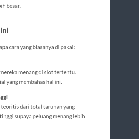
ih besar.
Ini
apa cara yang biasanya di pakai:
ereka menang di slot tertentu.
ial yang membahas hal ini.
nggi
teoritis dari total taruhan yang
 tinggi supaya peluang menang lebih