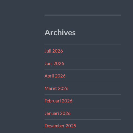
Archives
Juli 2026
Juni 2026
April 2026
Maret 2026
Februari 2026
Januari 2026
Desember 2025