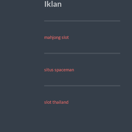
Iklan
mahjong slot
situs spaceman
slot thailand