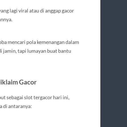
ang lagi viral atau di anggap gacor
annya.
oba mencari pola kemenangan dalam
 di jamin, tapi lumayan buat bantu
Diklaim Gacor
t sebagai slot tergacor hari ini,
a di antaranya: