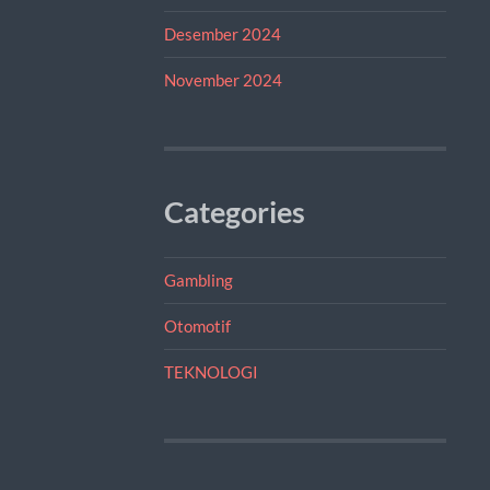
Desember 2024
November 2024
Categories
Gambling
Otomotif
TEKNOLOGI