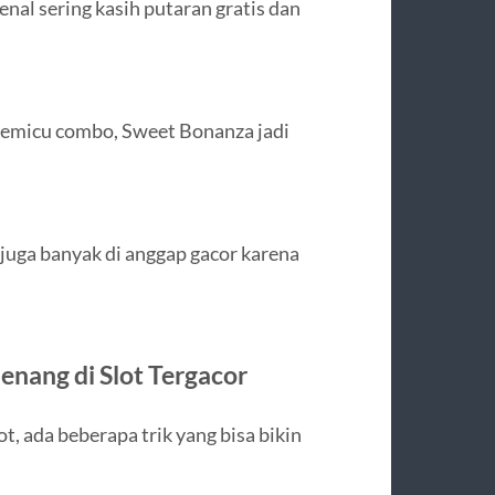
enal sering kasih putaran gratis dan
memicu combo, Sweet Bonanza jadi
i juga banyak di anggap gacor karena
enang di Slot Tergacor
, ada beberapa trik yang bisa bikin