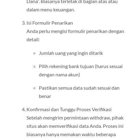
Dana”. Biasanya terletak di bagian atas atau
dalam menu keuangan.
Isi Formulir Penarikan
Anda perlu mengisi formulir penarikan dengan
detail:
Jumlah uang yang ingin ditarik
Pilih rekening bank tujuan (harus sesuai
dengan nama akun)
Pastikan semua data sudah sesuai dan
benar
Konfirmasi dan Tunggu Proses Verifikasi
Setelah mengirim permintaan withdraw, pihak
situs akan memverifikasi data Anda. Proses ini
biasanya hanya memakan waktu beberapa