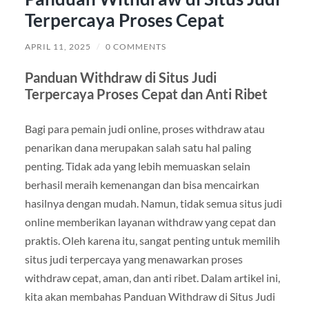
Terpercaya Proses Cepat
APRIL 11, 2025
/
0 COMMENTS
Panduan Withdraw di Situs Judi
Terpercaya Proses Cepat dan Anti Ribet
Bagi para pemain judi online, proses withdraw atau
penarikan dana merupakan salah satu hal paling
penting. Tidak ada yang lebih memuaskan selain
berhasil meraih kemenangan dan bisa mencairkan
hasilnya dengan mudah. Namun, tidak semua situs judi
online memberikan layanan withdraw yang cepat dan
praktis. Oleh karena itu, sangat penting untuk memilih
situs judi terpercaya yang menawarkan proses
withdraw cepat, aman, dan anti ribet. Dalam artikel ini,
kita akan membahas Panduan Withdraw di Situs Judi