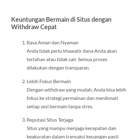
Keuntungan Bermain di Situs dengan
Withdraw Cepat
Rasa Aman dan Nyaman
Anda tidak perlu khawatir dana Anda akan
tertahan atau tidak cair. Semua proses
dilakukan dengan transparan.
Lebih Fokus Bermain
Dengan withdraw yang mudah, Anda bisa lebih
fokus ke strategi permainan dan menikmati
setiap sesi bermain tanpa stres.
Reputasi Situs Terjaga
Situs yang mampu menjaga kecepatan dan
keakuratan dalam transaksi keuangan pasti