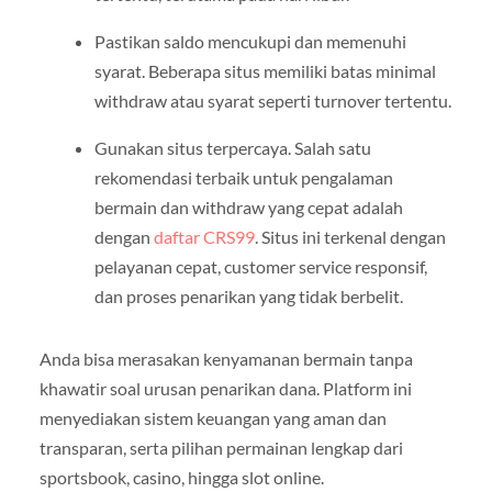
Pastikan saldo mencukupi dan memenuhi
syarat. Beberapa situs memiliki batas minimal
withdraw atau syarat seperti turnover tertentu.
Gunakan situs terpercaya. Salah satu
rekomendasi terbaik untuk pengalaman
bermain dan withdraw yang cepat adalah
dengan
daftar CRS99
. Situs ini terkenal dengan
pelayanan cepat, customer service responsif,
dan proses penarikan yang tidak berbelit.
Anda bisa merasakan kenyamanan bermain tanpa
khawatir soal urusan penarikan dana. Platform ini
menyediakan sistem keuangan yang aman dan
transparan, serta pilihan permainan lengkap dari
sportsbook, casino, hingga slot online.