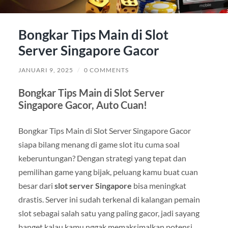
Bongkar Tips Main di Slot
Server Singapore Gacor
JANUARI 9, 2025
/
0 COMMENTS
Bongkar Tips Main di Slot Server
Singapore Gacor, Auto Cuan!
Bongkar Tips Main di Slot Server Singapore Gacor
siapa bilang menang di game slot itu cuma soal
keberuntungan? Dengan strategi yang tepat dan
pemilihan game yang bijak, peluang kamu buat cuan
besar dari
slot server Singapore
bisa meningkat
drastis. Server ini sudah terkenal di kalangan pemain
slot sebagai salah satu yang paling gacor, jadi sayang
banget kalau kamu nggak memaksimalkan potensi