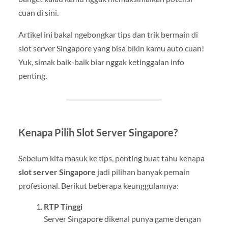
cuan di sini.
Artikel ini bakal ngebongkar tips dan trik bermain di
slot server Singapore yang bisa bikin kamu auto cuan!
Yuk, simak baik-baik biar nggak ketinggalan info
penting.
Kenapa Pilih Slot Server Singapore?
Sebelum kita masuk ke tips, penting buat tahu kenapa
slot server Singapore
jadi pilihan banyak pemain
profesional. Berikut beberapa keunggulannya:
RTP Tinggi
Server Singapore dikenal punya game dengan