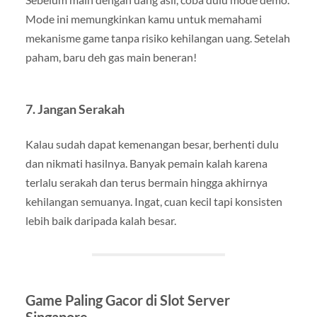
Mode ini memungkinkan kamu untuk memahami
mekanisme game tanpa risiko kehilangan uang. Setelah
paham, baru deh gas main beneran!
7.
Jangan Serakah
Kalau sudah dapat kemenangan besar, berhenti dulu
dan nikmati hasilnya. Banyak pemain kalah karena
terlalu serakah dan terus bermain hingga akhirnya
kehilangan semuanya. Ingat, cuan kecil tapi konsisten
lebih baik daripada kalah besar.
Game Paling Gacor di Slot Server
Singapore