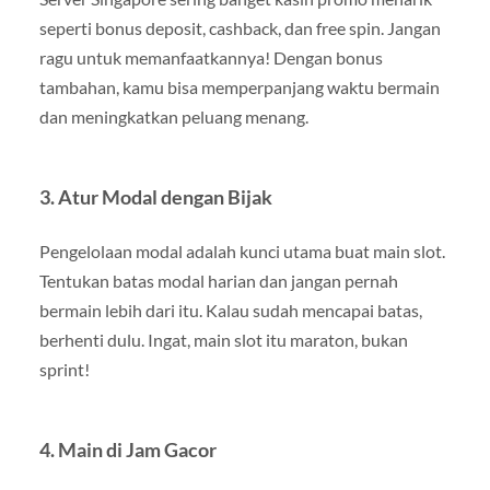
seperti bonus deposit, cashback, dan free spin. Jangan
ragu untuk memanfaatkannya! Dengan bonus
tambahan, kamu bisa memperpanjang waktu bermain
dan meningkatkan peluang menang.
3.
Atur Modal dengan Bijak
Pengelolaan modal adalah kunci utama buat main slot.
Tentukan batas modal harian dan jangan pernah
bermain lebih dari itu. Kalau sudah mencapai batas,
berhenti dulu. Ingat, main slot itu maraton, bukan
sprint!
4.
Main di Jam Gacor