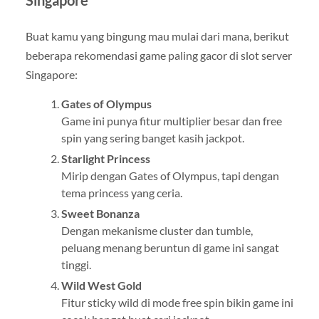
Buat kamu yang bingung mau mulai dari mana, berikut
beberapa rekomendasi game paling gacor di slot server
Singapore:
Gates of Olympus
Game ini punya fitur multiplier besar dan free
spin yang sering banget kasih jackpot.
Starlight Princess
Mirip dengan Gates of Olympus, tapi dengan
tema princess yang ceria.
Sweet Bonanza
Dengan mekanisme cluster dan tumble,
peluang menang beruntun di game ini sangat
tinggi.
Wild West Gold
Fitur sticky wild di mode free spin bikin game ini