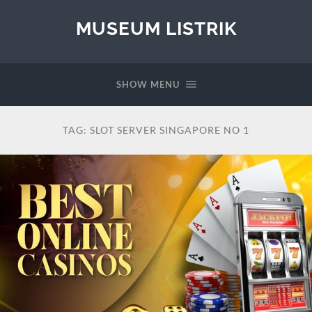
MUSEUM LISTRIK
SHOW MENU
TAG:
SLOT SERVER SINGAPORE NO 1