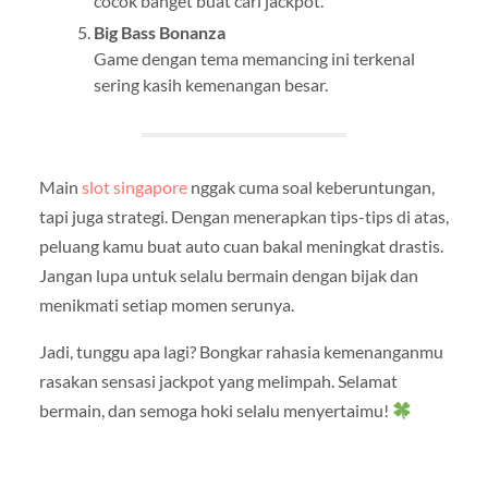
cocok banget buat cari jackpot.
Big Bass Bonanza
Game dengan tema memancing ini terkenal
sering kasih kemenangan besar.
Main
slot singapore
nggak cuma soal keberuntungan,
tapi juga strategi. Dengan menerapkan tips-tips di atas,
peluang kamu buat auto cuan bakal meningkat drastis.
Jangan lupa untuk selalu bermain dengan bijak dan
menikmati setiap momen serunya.
Jadi, tunggu apa lagi? Bongkar rahasia kemenanganmu
rasakan sensasi jackpot yang melimpah. Selamat
bermain, dan semoga hoki selalu menyertaimu!