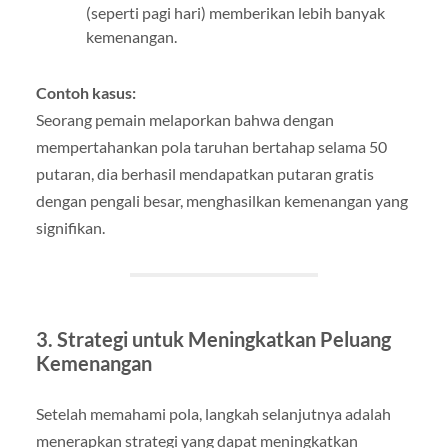
(seperti pagi hari) memberikan lebih banyak
kemenangan.
Contoh kasus:
Seorang pemain melaporkan bahwa dengan
mempertahankan pola taruhan bertahap selama 50
putaran, dia berhasil mendapatkan putaran gratis
dengan pengali besar, menghasilkan kemenangan yang
signifikan.
3.
Strategi untuk Meningkatkan Peluang
Kemenangan
Setelah memahami pola, langkah selanjutnya adalah
menerapkan strategi yang dapat meningkatkan