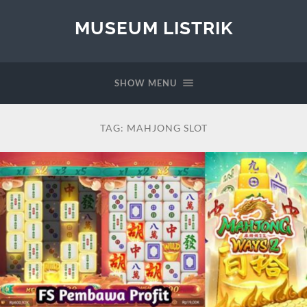
MUSEUM LISTRIK
SHOW MENU
TAG:
MAHJONG SLOT