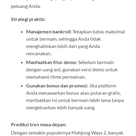
peluang Anda.
Strategi praktis:
Manajemen bankroll:
Tetapkan batas maksimal
untuk bermain, sehingga Anda tidak
menghabiskan lebih dari yang Anda
rencanakan.
Manfaatkan fitur demo:
Sebelum bermain
dengan uang asli, gunakan versi demo untuk
memahami ritme permainan.
Gunakan bonus dan promosi:
Jika platform
Anda menawarkan bonus atau putaran gratis,
manfaatkan ini untuk bermain lebih lama tanpa
mengeluarkan lebih banyak uang.
Prediksi tren masa depan:
Dengan semakin populernya Mahjong Ways 2, banyak