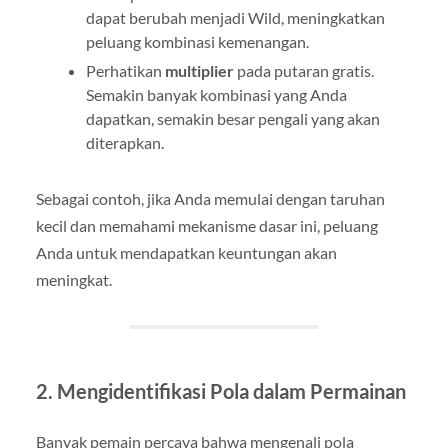
dapat berubah menjadi Wild, meningkatkan
peluang kombinasi kemenangan.
Perhatikan
multiplier
pada putaran gratis.
Semakin banyak kombinasi yang Anda
dapatkan, semakin besar pengali yang akan
diterapkan.
Sebagai contoh, jika Anda memulai dengan taruhan
kecil dan memahami mekanisme dasar ini, peluang
Anda untuk mendapatkan keuntungan akan
meningkat.
2.
Mengidentifikasi Pola dalam Permainan
Banyak pemain percaya bahwa mengenali pola