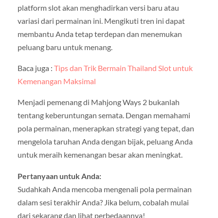
platform slot akan menghadirkan versi baru atau
variasi dari permainan ini. Mengikuti tren ini dapat
membantu Anda tetap terdepan dan menemukan
peluang baru untuk menang.
Baca juga :
Tips dan Trik Bermain Thailand Slot untuk
Kemenangan Maksimal
Menjadi pemenang di Mahjong Ways 2 bukanlah
tentang keberuntungan semata. Dengan memahami
pola permainan, menerapkan strategi yang tepat, dan
mengelola taruhan Anda dengan bijak, peluang Anda
untuk meraih kemenangan besar akan meningkat.
Pertanyaan untuk Anda:
Sudahkah Anda mencoba mengenali pola permainan
dalam sesi terakhir Anda? Jika belum, cobalah mulai
dari sekarang dan lihat perbedaannya!