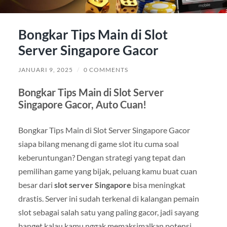
Bongkar Tips Main di Slot
Server Singapore Gacor
JANUARI 9, 2025
/
0 COMMENTS
Bongkar Tips Main di Slot Server
Singapore Gacor, Auto Cuan!
Bongkar Tips Main di Slot Server Singapore Gacor
siapa bilang menang di game slot itu cuma soal
keberuntungan? Dengan strategi yang tepat dan
pemilihan game yang bijak, peluang kamu buat cuan
besar dari
slot server Singapore
bisa meningkat
drastis. Server ini sudah terkenal di kalangan pemain
slot sebagai salah satu yang paling gacor, jadi sayang
banget kalau kamu nggak memaksimalkan potensi