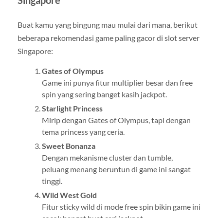
Buat kamu yang bingung mau mulai dari mana, berikut
beberapa rekomendasi game paling gacor di slot server
Singapore:
Gates of Olympus
Game ini punya fitur multiplier besar dan free
spin yang sering banget kasih jackpot.
Starlight Princess
Mirip dengan Gates of Olympus, tapi dengan
tema princess yang ceria.
Sweet Bonanza
Dengan mekanisme cluster dan tumble,
peluang menang beruntun di game ini sangat
tinggi.
Wild West Gold
Fitur sticky wild di mode free spin bikin game ini