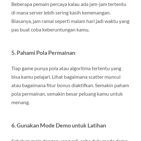
Beberapa pemain percaya kalau ada jam-jam tertentu
di mana server lebih sering kasih kemenangan.
Biasanya, jam ramai seperti malam hari jadi waktu yang
pas buat coba keberuntungan kamu.
5.
Pahami Pola Permainan
Tiap game punya pola atau algoritma tertentu yang
bisa kamu pelajari. Lihat bagaimana scatter muncul
atau bagaimana fitur bonus diaktifkan. Semakin paham
pola permainan, semakin besar peluang kamu untuk
menang.
6.
Gunakan Mode Demo untuk Latihan
Sebelum main dengan uang asli, coba dulu mode demo.